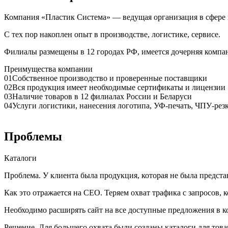
Компания «Пластик Система» — ведущая организация в сфере п
С тех пор накоплен опыт в производстве, логистике, сервисе.
Филиалы размещены в 12 городах РФ, имеется дочерняя компан
Преимущества компании
01
Собственное производство и проверенные поставщики
02
Вся продукция имеет необходимые сертификаты и лицензии
03
Наличие товаров в 12 филиалах России и Беларуси
04
Услуги логистики, нанесения логотипа, УФ-печать, ЧПУ-рез
Проблемы
Каталоги
Проблема.
У клиента была продукция, которая не была представ
Как это отражается на СЕО.
Теряем охват трафика с запросов, к
Необходимо расширять сайт на все доступные предложения в 
Решение.
Для большего охвата были созданы каталоги для това