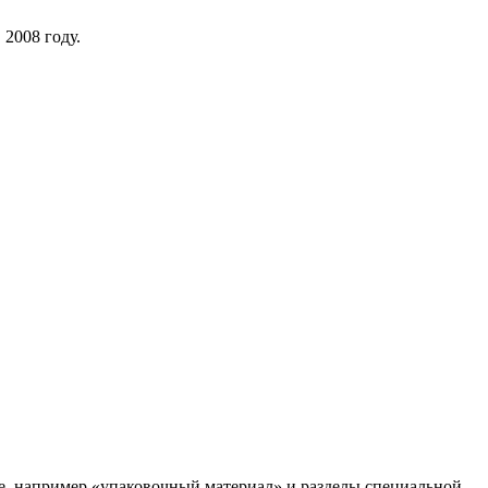
2008 году.
йте, например «упаковочный материал» и разделы специальной