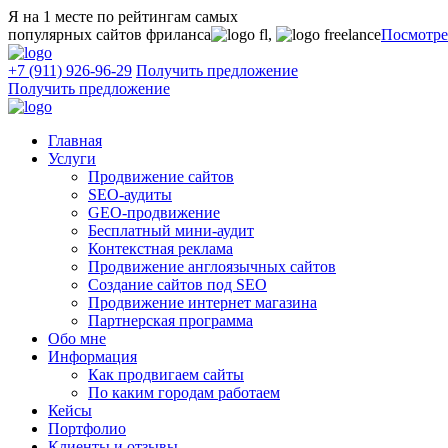
Я на 1 месте
по рейтингам самых
популярных сайтов фриланса
,
Посмотре
+7 (911) 926-96-29
Получить предложение
Получить предложение
Главная
Услуги
Продвижение сайтов
SEO-аудиты
GEO-продвижение
Бесплатный мини-аудит
Контекстная реклама
Продвижение англоязычных сайтов
Создание сайтов под SEO
Продвижение интернет магазина
Партнерская программа
Обо мне
Информация
Как продвигаем сайты
По каким городам работаем
Кейсы
Портфолио
Клиенты и отзывы